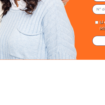
Li
pr