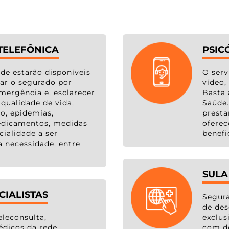
TELEFÔNICA
PSIC
úde estarão disponíveis
O serv
tar o segurado por
vídeo,
mergência e, esclarecer
Basta 
qualidade de vida,
Saúde.
o, epidemias,
presta
dicamentos, medidas
oferec
cialidade a ser
benefi
 necessidade, entre
SULA
CIALISTAS
Segur
de de
leconsulta,
exclus
dicos da rede
com d