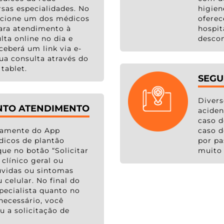
rsas especialidades. No
higien
ecione um dos médicos
oferec
para atendimento à
hospit
lta online no dia e
descon
ceberá um link via e-
ua consulta através do
tablet.
SEGU
Divers
NTO ATENDIMENTO
acide
caso d
etamente do App
caso d
icos de plantão
por pa
que no botão “Solicitar
muito 
clínico geral ou
dúvidas ou sintomas
 celular. No final do
ecialista quanto no
necessário, você
u a solicitação de