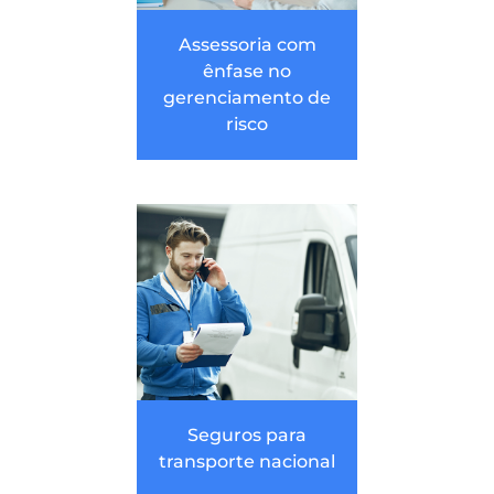
Assessoria com
ênfase no
gerenciamento de
risco
Seguros para
transporte nacional