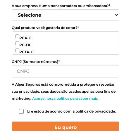
A sua empresa é uma transportadora ou embarcadora?*
Qual produto você gostaria de cotar?*
RCA-C
RC-DC
RCTA-C
RCTF-C
CNPJ (Somente números)*
RCTR-C
RCF-DC
RCOTM-C
A Alper Seguros está comprometida a proteger e respeitar
RCTR-VI
sua privacidade, seus dados são usados apenas para fins de
DSU
marketing.
Acesse nossa política para saber mais.
STP
TN – Transporte Nacional
Li e estou de acordo com a política de privacidade.
TN – Carga Avulsa
TI – Transporte Internacional
TI – Carga Avulsa