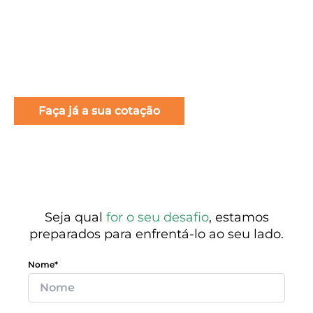
seguradoras do mercado.
Oferecemos
rapidez e proteção total para o
transporte de suas mercadorias.
Pense no destino.
A gente cuida no caminho.
Faça já a sua cotação
Seja qual
for o seu desafio
, estamos
preparados para enfrentá-lo ao seu lado.
Nome*