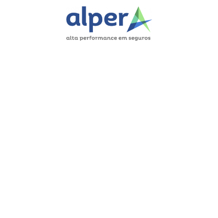
FAÇA AGORA A SUA COTAÇÃO
E SAIBA
POR QUE A ALPER POSSUI AS
MELHORES OPÇÕES EM
SEGUROS PARA SUA CARGA
Somos especialistas em seguro
de
transportes multimodais.
Estamos
comprometidos em proteger seus
ativos e cargas, contando com a
parceria sólida das
principais