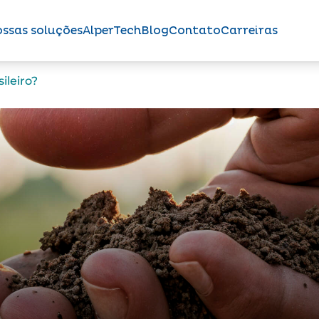
ssas soluções
AlperTech
Blog
Contato
Carreiras
ileiro?