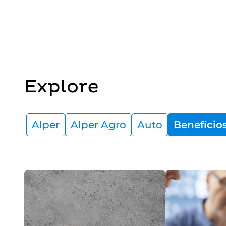
Explore
Alper
Alper Agro
Auto
Benefício