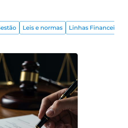
estão
Leis e normas
Linhas Financeiras