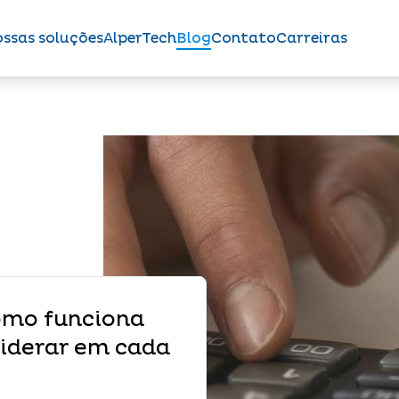
ssas soluções
AlperTech
Blog
Contato
Carreiras
como funciona
siderar em cada