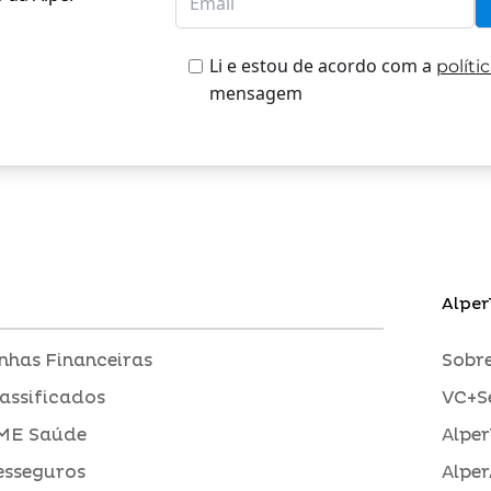
Li e estou de acordo com a
políti
mensagem
Alper
inhas Financeiras
Sobre
assificados
VC+S
ME Saúde
Alper
esseguros
Alper