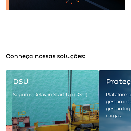
Conheça nossas soluções:
DSU
Prote
Seguros Delay in Start Up (DSU).
Plataforma
gestão int
gestão log
cargas.