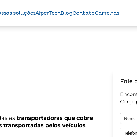
ssas soluções
AlperTech
Blog
Contato
Carreiras
Fale 
Encont
Carga 
das as
transportadoras que cobre
 transportadas pelos veículos
.