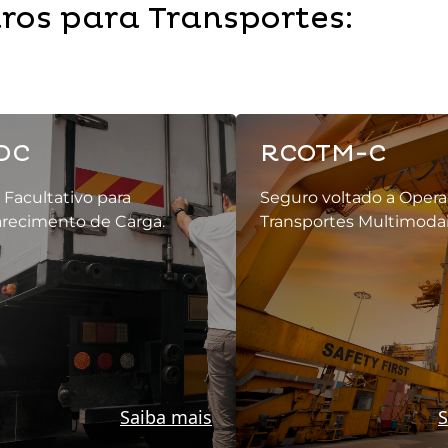
ros para Transportes:
DC
RCOTM-C
Facultativo para
Seguro voltado a Oper
recimento de Carga.
Transportes Multimodai
Saiba mais
S