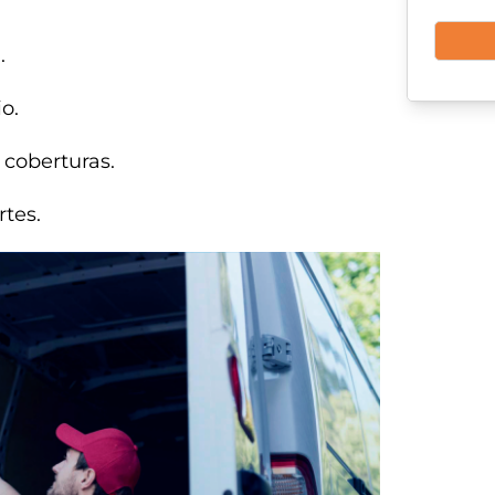
.
o.
 coberturas.
rtes.