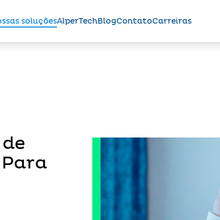
ssas soluções
AlperTech
Blog
Contato
Carreiras
 de
 Para