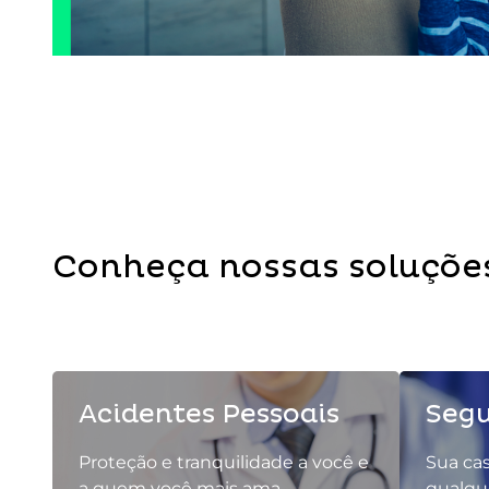
Conheça nossas soluções
Acidentes Pessoais
Segu
Proteção e tranquilidade a você e
Sua cas
a quem você mais ama.
qualqu