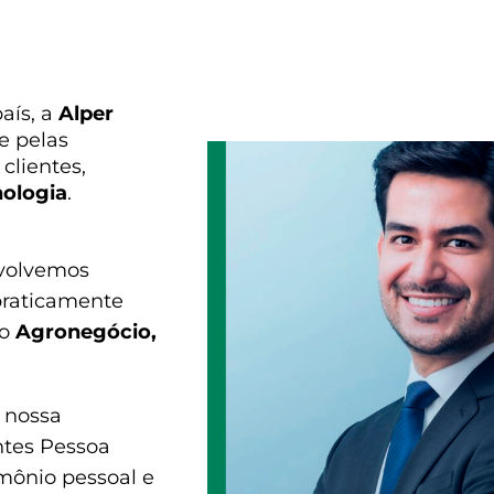
r
aís, a
Alper
e pelas
clientes,
nologia
.
volvemos
praticamente
ao
Agronegócio,
, nossa
entes Pessoa
imônio pessoal e