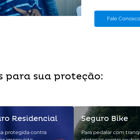
Fale Conosc
 para sua proteção:
ro Residencial
Seguro Bike
a protegida contra
Para pedalar com tranq
er imprevisto.
proteção contra roubos 