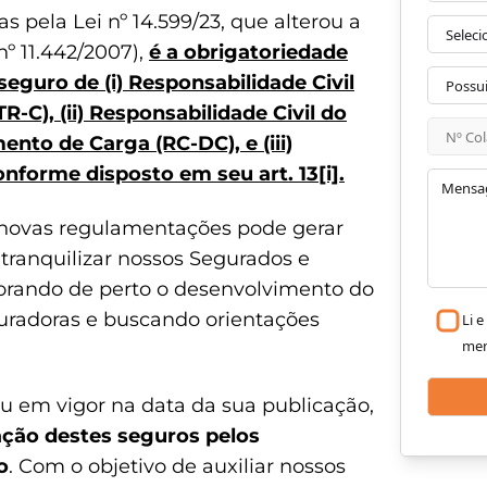
 pela Lei nº 14.599/23, que alterou a
nº 11.442/2007),
é a obrigatoriedade
seguro de (i) Responsabilidade Civil
-C), (ii) Responsabilidade Civil do
nto de Carga (RC-DC), e (iii)
conforme disposto em seu art. 13
[i]
.
ovas regulamentações pode gerar
tranquilizar nossos Segurados e
orando de perto o desenvolvimento do
uradoras e buscando orientações
Li 
me
ou em vigor na data da sua publicação,
ação destes seguros pelos
o
. Com o objetivo de auxiliar nossos