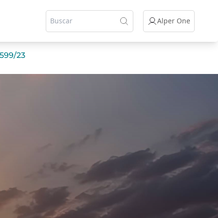
Alper One
.599/23