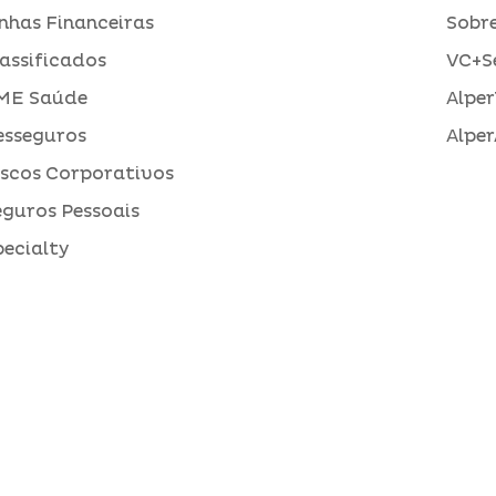
inhas Financeiras
Sobre
assificados
VC+S
ME Saúde
Alper
esseguros
Alper
iscos Corporativos
eguros Pessoais
pecialty