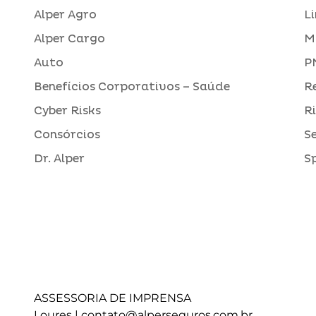
Alper Agro
L
Alper Cargo
M
Auto
P
Benefícios Corporativos – Saúde
R
Cyber Risks
R
Consórcios
S
Dr. Alper
S
ASSESSORIA DE IMPRENSA
Loures |
contato@alperseguros.com.br