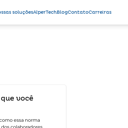
ssas soluções
AlperTech
Blog
Contato
Carreiras
r que você
e como essa norma
 dos colaboradores.