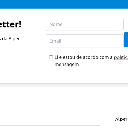
tter!
s da Alper
Li e estou de acordo com a
políti
mensagem
Alper