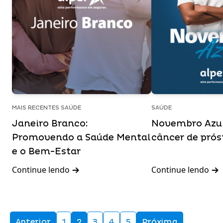
MAIS RECENTES SAÚDE
SAÚDE
Janeiro Branco:
Novembro Azul
Promovendo a Saúde Mental
câncer de pró
e o Bem-Estar
Continue lendo
Continue lendo
Anterior
1
2
3
4
5
Próxima