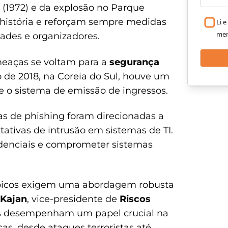
 (1972) e da explosão no Parque
 história e reforçam sempre medidas
Li 
me
dades e organizadores.
meaças se voltam para a
segurança
o de 2018, na Coreia do Sul, houve um
 e o sistema de emissão de ingressos.
vas de phishing foram direcionadas a
tativas de intrusão em sistemas de TI.
denciais e comprometer sistemas
mpicos exigem uma abordagem robusta
 Kajan
, vice-presidente de
Riscos
os desempenham um papel crucial na
, desde ataques terroristas até