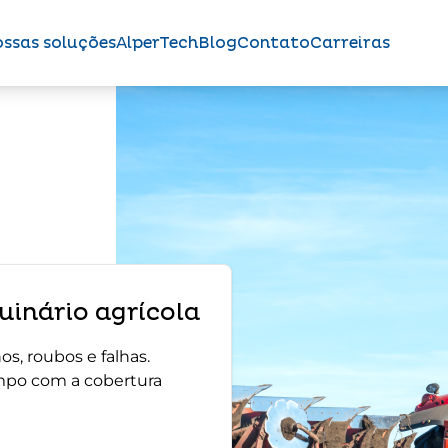
ssas soluções
AlperTech
Blog
Contato
Carreiras
inário agrícola
s, roubos e falhas.
mpo com a cobertura