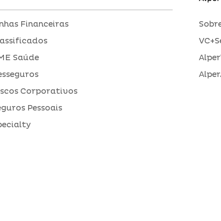
inhas Financeiras
Sobre
assificados
VC+S
ME Saúde
Alper
esseguros
Alper
iscos Corporativos
eguros Pessoais
pecialty