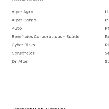
Alper Agro
L
Alper Cargo
M
Auto
P
Benefícios Corporativos – Saúde
R
Cyber Risks
R
Consórcios
S
Dr. Alper
S