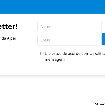
tter!
s da Alper
Li e estou de acordo com a
políti
mensagem
Alper