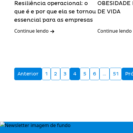
Resiliência operacional: o
OBESIDADE 
que é e por que ela se tornou
DE VIDA
essencial para as empresas
Continue lendo
Continue lendo
Anterior
1
2
3
4
5
6
…
51
Pr