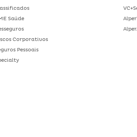
assificados
VC+S
ME Saúde
Alper
esseguros
Alper
iscos Corporativos
eguros Pessoais
pecialty