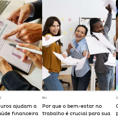
S
RH
C
uros ajudam a
Por que o bem-estar no
aúde financeira
trabalho é crucial para sua