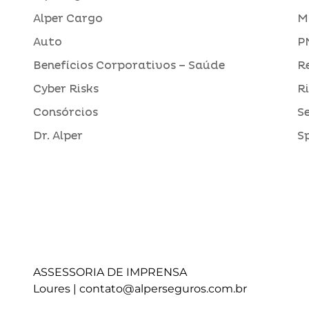
Alper Cargo
M
Auto
P
Benefícios Corporativos – Saúde
R
Cyber Risks
R
Consórcios
S
Dr. Alper
S
ASSESSORIA DE IMPRENSA
Loures |
contato@alperseguros.com.br