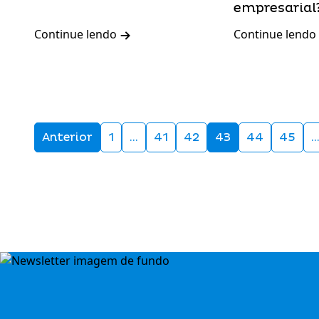
empresarial
Continue lendo
Continue lendo
Anterior
1
…
41
42
43
44
45