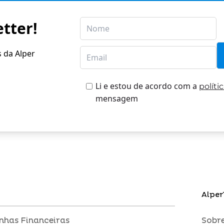
tter!
s da Alper
Li e estou de acordo com a
políti
mensagem
Alper
inhas Financeiras
Sobre