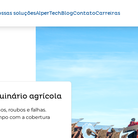
ssas soluções
AlperTech
Blog
Contato
Carreiras
inário agrícola
s, roubos e falhas.
mpo com a cobertura