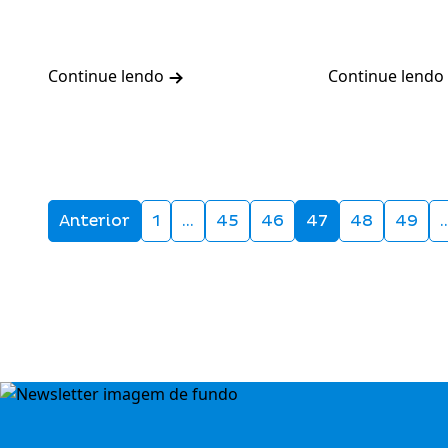
Continue lendo
Continue lendo
Anterior
1
…
45
46
47
48
49