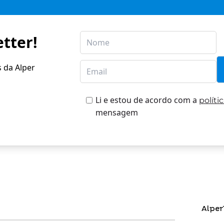
tter!
s da Alper
Li e estou de acordo com a
políti
mensagem
Alper