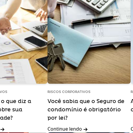
IVOS
RISCOS CORPORATIVOS
R
o que diz a
Você sabia que o Seguro de
obre sua
condomínio é obrigatório
dade?
por lei?
Continue lendo