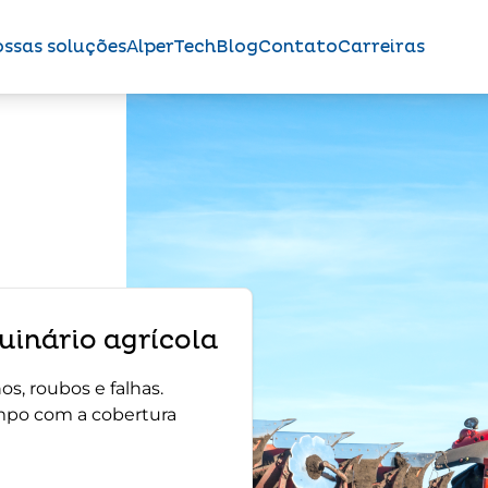
ssas soluções
AlperTech
Blog
Contato
Carreiras
inário agrícola
s, roubos e falhas.
mpo com a cobertura