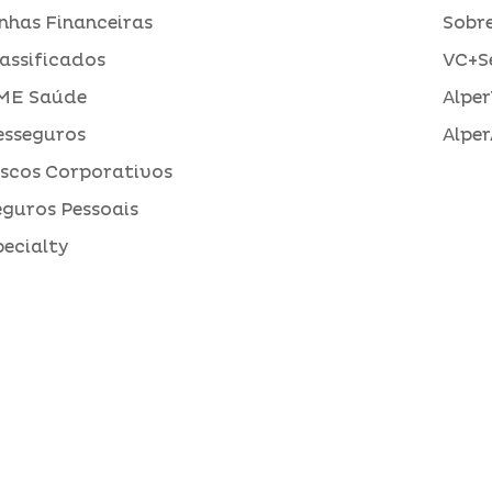
inhas Financeiras
Sobre
assificados
VC+S
ME Saúde
Alper
esseguros
Alper
iscos Corporativos
eguros Pessoais
pecialty