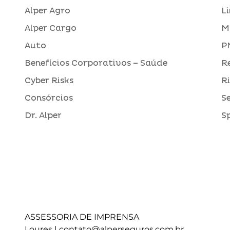
Alper Agro
L
Alper Cargo
M
Auto
P
Benefícios Corporativos – Saúde
R
Cyber Risks
R
Consórcios
S
Dr. Alper
S
ASSESSORIA DE IMPRENSA
Loures |
contato@alperseguros.com.br