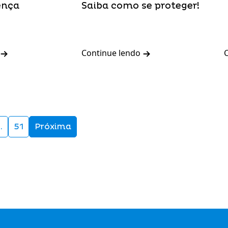
ença
Saiba como se proteger!
Continue lendo
…
51
Próxima