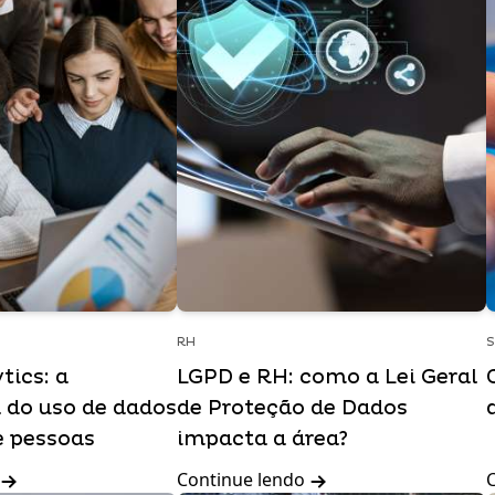
RH
tics: a
LGPD e RH: como a Lei Geral
 do uso de dados
de Proteção de Dados
e pessoas
impacta a área?
Continue lendo