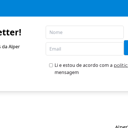
tter!
s da Alper
Li e estou de acordo com a
políti
mensagem
Alper