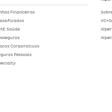
inhas Financeiras
Sobre
assificados
VC+S
ME Saúde
Alper
esseguros
Alper
iscos Corporativos
eguros Pessoais
pecialty