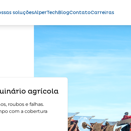
ssas soluções
AlperTech
Blog
Contato
Carreiras
inário agrícola
s, roubos e falhas.
mpo com a cobertura