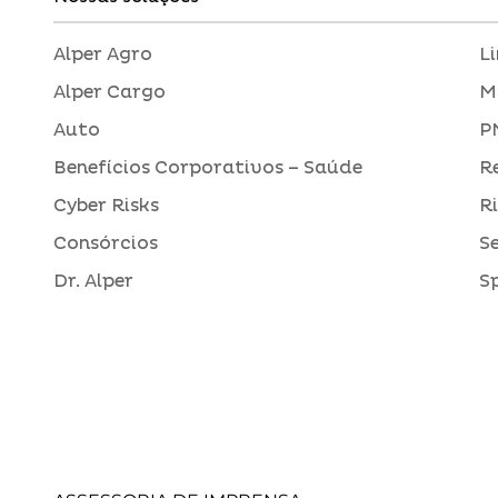
Alper Agro
L
Alper Cargo
M
Auto
P
Benefícios Corporativos – Saúde
R
Cyber Risks
R
Consórcios
S
Dr. Alper
S