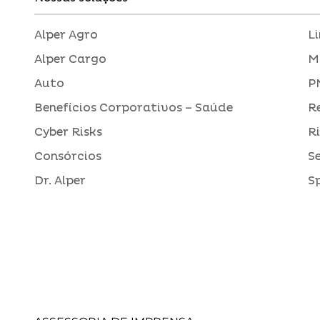
Alper Agro
L
Alper Cargo
M
Auto
P
Benefícios Corporativos – Saúde
R
Cyber Risks
R
Consórcios
S
Dr. Alper
S