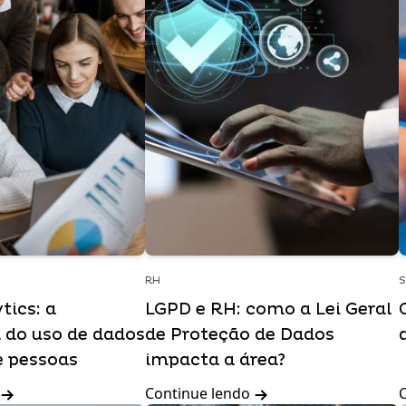
RH
tics: a
LGPD e RH: como a Lei Geral
 do uso de dados
de Proteção de Dados
e pessoas
impacta a área?
Continue lendo