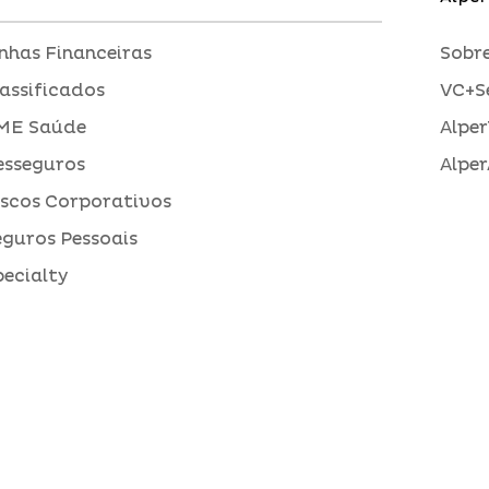
inhas Financeiras
Sobre
assificados
VC+S
ME Saúde
Alper
esseguros
Alper
iscos Corporativos
eguros Pessoais
pecialty