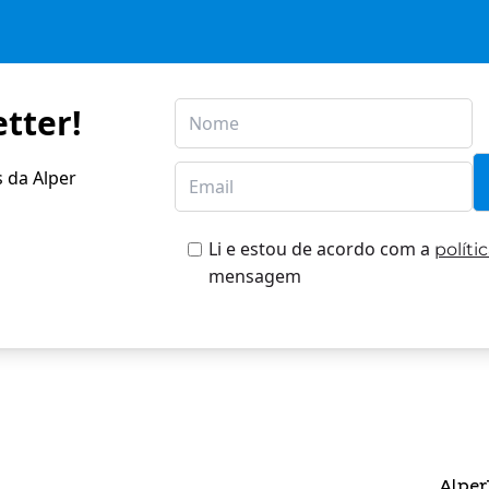
tter!
s da Alper
Li e estou de acordo com a
políti
mensagem
Alper