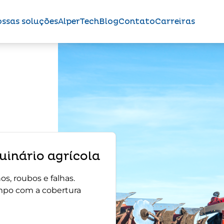
ssas soluções
AlperTech
Blog
Contato
Carreiras
inário agrícola
s, roubos e falhas.
mpo com a cobertura