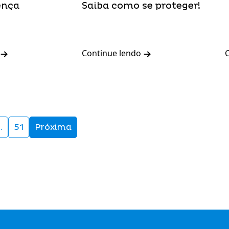
ença
Saiba como se proteger!
Continue lendo
…
51
Próxima