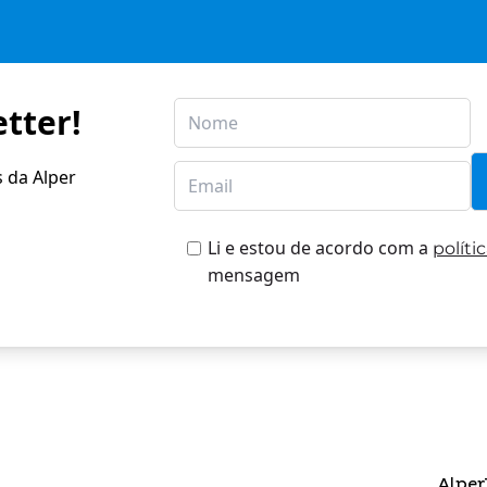
tter!
s da Alper
Li e estou de acordo com a
políti
mensagem
Alper