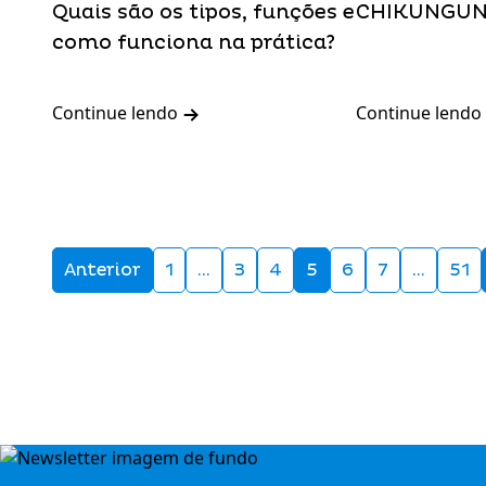
Quais são os tipos, funções e
CHIKUNGUNY
como funciona na prática?
Continue lendo
Continue lendo
Anterior
1
…
3
4
5
6
7
…
51