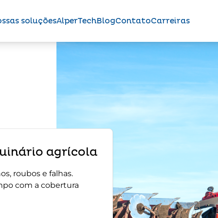
ssas soluções
AlperTech
Blog
Contato
Carreiras
inário agrícola
s, roubos e falhas.
mpo com a cobertura