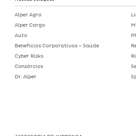
Alper Agro
L
Alper Cargo
M
Auto
P
Benefícios Corporativos – Saúde
R
Cyber Risks
R
Consórcios
S
Dr. Alper
S