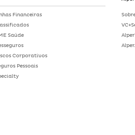
inhas Financeiras
Sobre
assificados
VC+S
ME Saúde
Alper
esseguros
Alper
iscos Corporativos
eguros Pessoais
pecialty