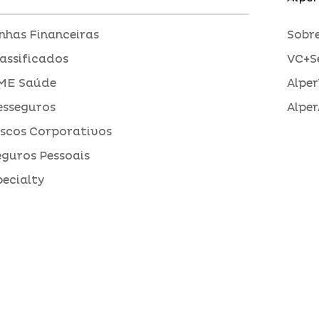
inhas Financeiras
Sobre
assificados
VC+S
ME Saúde
Alper
esseguros
Alper
iscos Corporativos
eguros Pessoais
pecialty