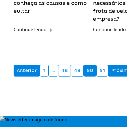
conheça as causas e como
necessários 
evitar
frota de veí
empresa?
Continue lendo
Continue lendo
Anterior
1
…
48
49
50
51
Próxi