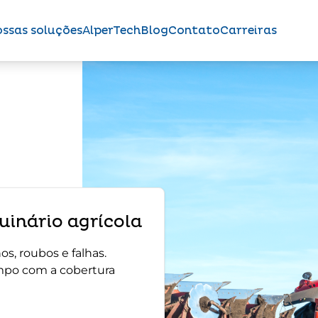
ssas soluções
AlperTech
Blog
Contato
Carreiras
inário agrícola
s, roubos e falhas.
mpo com a cobertura