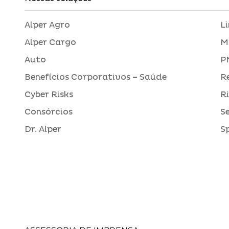
Alper Agro
L
Alper Cargo
M
Auto
P
Benefícios Corporativos – Saúde
R
Cyber Risks
R
Consórcios
S
Dr. Alper
S