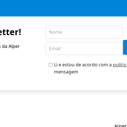
tter!
s da Alper
Li e estou de acordo com a
políti
mensagem
Alper