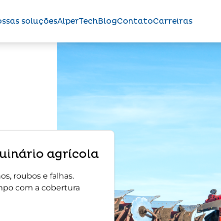
ssas soluções
AlperTech
Blog
Contato
Carreiras
inário agrícola
s, roubos e falhas.
mpo com a cobertura