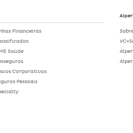
Alper
inhas Financeiras
Sobre
assificados
VC+S
ME Saúde
Alper
esseguros
Alper
iscos Corporativos
eguros Pessoais
pecialty