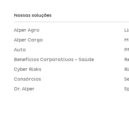
Nossas soluções
Alper Agro
L
Alper Cargo
M
Auto
P
Benefícios Corporativos – Saúde
R
Cyber Risks
R
Consórcios
S
Dr. Alper
S