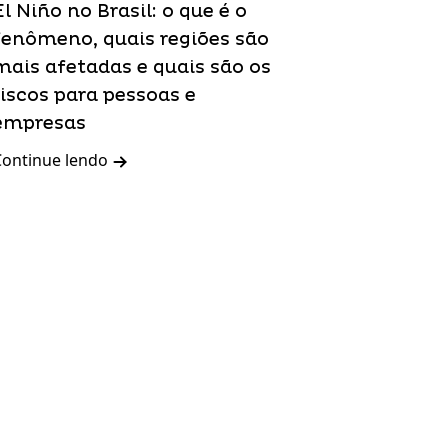
El Niño no Brasil: o que é o
fenômeno, quais regiões são
mais afetadas e quais são os
riscos para pessoas e
empresas
Continue lendo