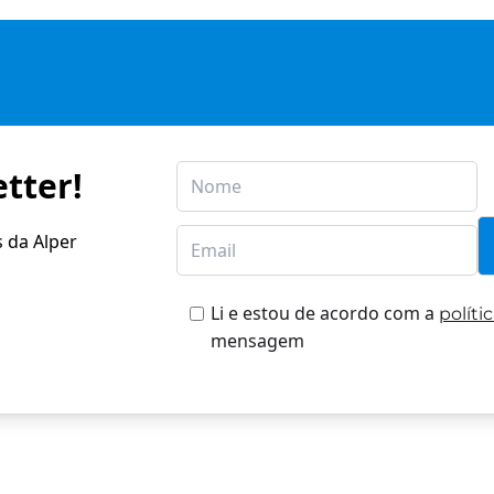
tter!
s da Alper
Li e estou de acordo com a
políti
mensagem