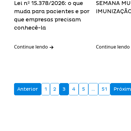
Lei nº 15.378/2026: o que
SEMANA MU
muda para pacientes e por
IMUNIZAÇÃ
que empresas precisam
conhecê-la
Continue lendo
Continue lendo
Anterior
1
2
3
4
5
…
51
Próxi