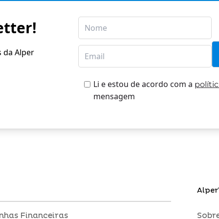
tter!
s da Alper
Li e estou de acordo com a
políti
mensagem
Alper
inhas Financeiras
Sobre