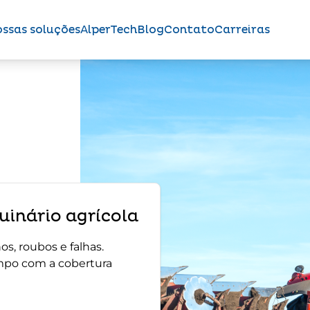
ssas soluções
AlperTech
Blog
Contato
Carreiras
inário agrícola
s, roubos e falhas.
mpo com a cobertura