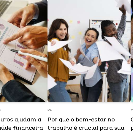
S
RH
C
uros ajudam a
Por que o bem-estar no
aúde financeira
trabalho é crucial para sua