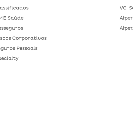
assificados
VC+S
ME Saúde
Alper
esseguros
Alper
iscos Corporativos
eguros Pessoais
pecialty