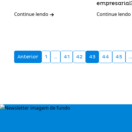
empresarial
Continue lendo
Continue lendo
Anterior
1
…
41
42
43
44
45