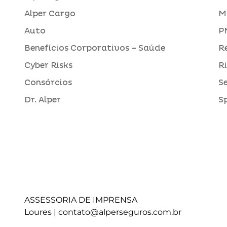
Alper Cargo
M
Auto
P
Benefícios Corporativos – Saúde
R
Cyber Risks
R
Consórcios
S
Dr. Alper
S
ASSESSORIA DE IMPRENSA
Loures |
contato@alperseguros.com.br