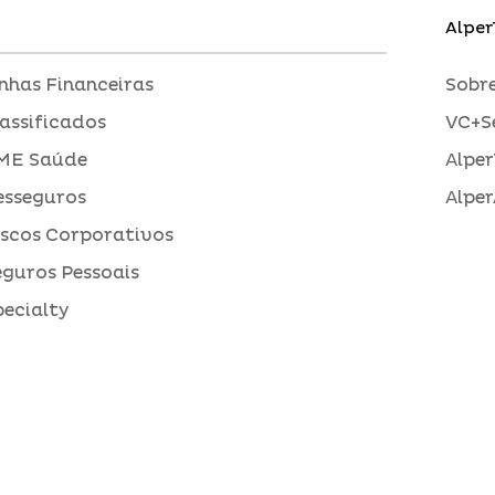
Alper
inhas Financeiras
Sobre
assificados
VC+S
ME Saúde
Alper
esseguros
Alper
iscos Corporativos
eguros Pessoais
pecialty