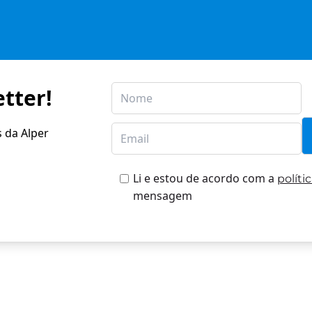
tter!
s da Alper
Li e estou de acordo com a
políti
mensagem