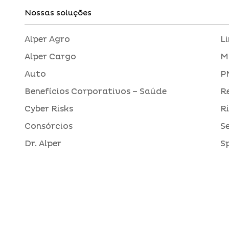
Nossas soluções
Alper Agro
L
Alper Cargo
M
Auto
P
Benefícios Corporativos – Saúde
R
Cyber Risks
R
Consórcios
S
Dr. Alper
S