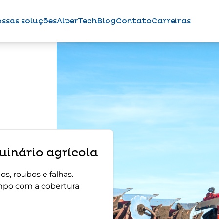
ssas soluções
AlperTech
Blog
Contato
Carreiras
inário agrícola
s, roubos e falhas.
mpo com a cobertura