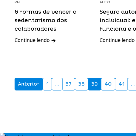
RH
AUTO
6 formas de vencer o
Seguro aut
sedentarismo dos
individual:
colaboradores
funciona e o
Continue lendo
Continue lendo
Anterior
1
…
37
38
39
40
41
…