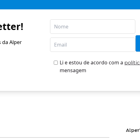
tter!
s da Alper
Li e estou de acordo com a
políti
mensagem
Alper