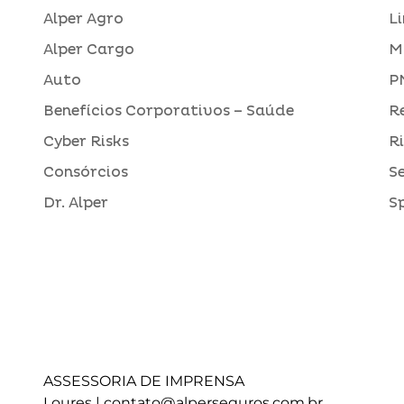
Alper Agro
L
Alper Cargo
M
Auto
P
Benefícios Corporativos – Saúde
R
Cyber Risks
R
Consórcios
S
Dr. Alper
S
ASSESSORIA DE IMPRENSA
Loures |
contato@alperseguros.com.br