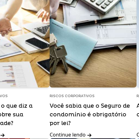
IVOS
RISCOS CORPORATIVOS
R
o que diz a
Você sabia que o Seguro de
obre sua
condomínio é obrigatório
dade?
por lei?
Continue lendo