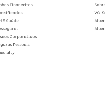
inhas Financeiras
Sobre
assificados
VC+S
ME Saúde
Alper
esseguros
Alper
iscos Corporativos
eguros Pessoais
pecialty