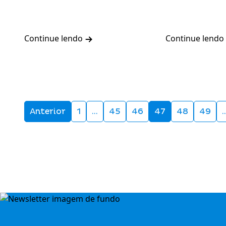
Continue lendo
Continue lendo
Anterior
1
…
45
46
47
48
49