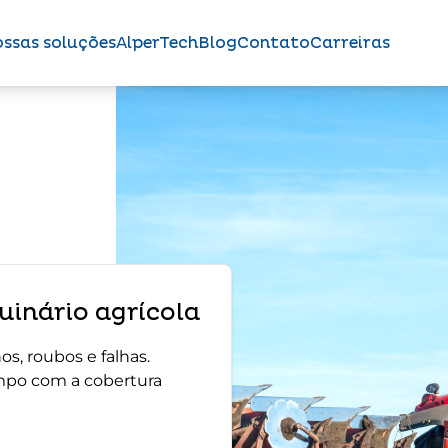
ssas soluções
AlperTech
Blog
Contato
Carreiras
inário agrícola
s, roubos e falhas.
mpo com a cobertura