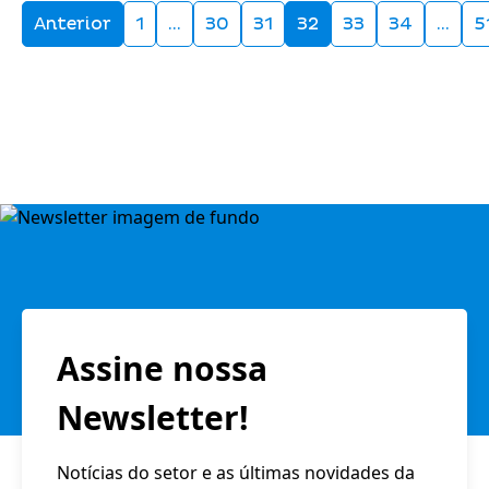
Anterior
1
…
30
31
32
33
34
…
5
Assine nossa
Newsletter!
Notícias do setor e as últimas novidades da