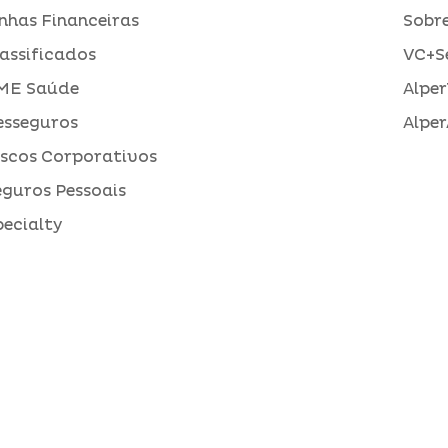
inhas Financeiras
Sobre
assificados
VC+S
ME Saúde
Alper
esseguros
Alper
iscos Corporativos
eguros Pessoais
pecialty