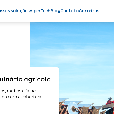
ssas soluções
AlperTech
Blog
Contato
Carreiras
inário agrícola
s, roubos e falhas.
mpo com a cobertura