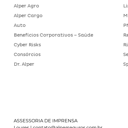
Alper Agro
L
Alper Cargo
M
Auto
P
Benefícios Corporativos – Saúde
R
Cyber Risks
R
Consórcios
S
Dr. Alper
S
ASSESSORIA DE IMPRENSA
Loures |
contato@alperseguros.com.br