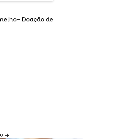
melho– Doação de
do