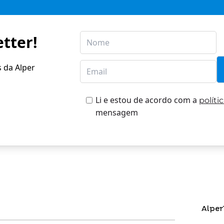
tter!
s da Alper
Li e estou de acordo com a
políti
mensagem
Alper