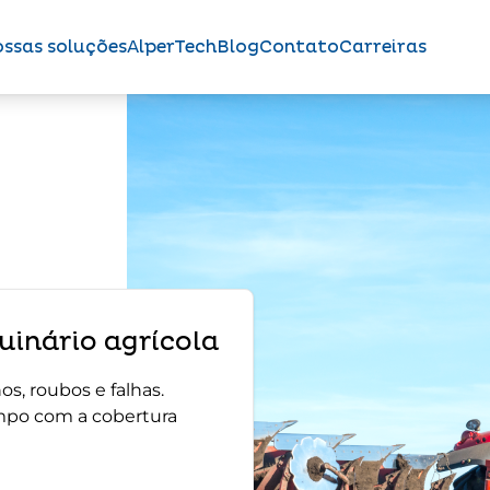
ssas soluções
AlperTech
Blog
Contato
Carreiras
inário agrícola
s, roubos e falhas.
mpo com a cobertura