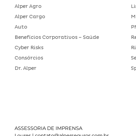
Alper Agro
L
Alper Cargo
M
Auto
P
Benefícios Corporativos – Saúde
R
Cyber Risks
R
Consórcios
S
Dr. Alper
S
ASSESSORIA DE IMPRENSA
Loures |
contato@alperseguros.com.br