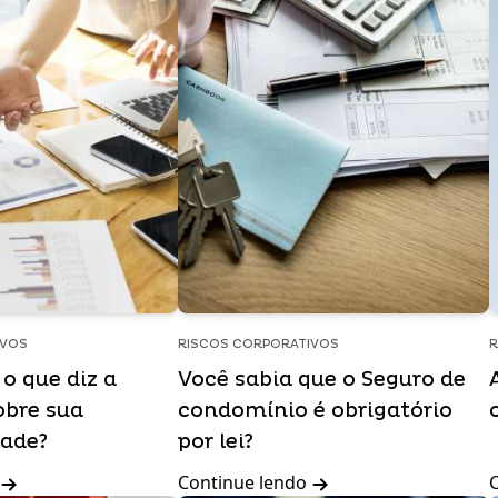
IVOS
RISCOS CORPORATIVOS
R
o que diz a
Você sabia que o Seguro de
obre sua
condomínio é obrigatório
dade?
por lei?
Continue lendo