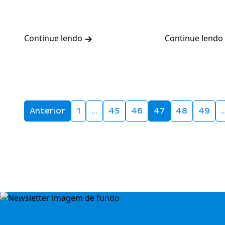
Continue lendo
Continue lendo
Anterior
1
…
45
46
47
48
49