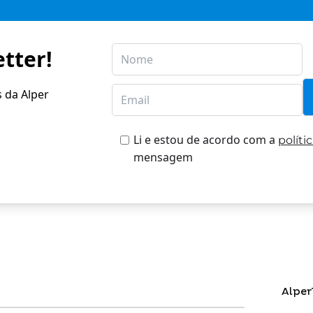
tter!
s da Alper
Li e estou de acordo com a
políti
mensagem
Alper