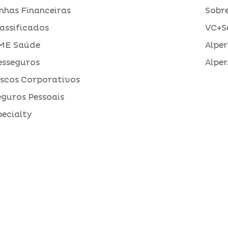
inhas Financeiras
Sobre
assificados
VC+S
ME Saúde
Alper
esseguros
Alper
iscos Corporativos
eguros Pessoais
pecialty