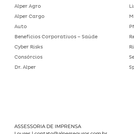
Alper Agro
L
Alper Cargo
M
Auto
P
Benefícios Corporativos – Saúde
R
Cyber Risks
R
Consórcios
S
Dr. Alper
S
ASSESSORIA DE IMPRENSA
Loures |
contato@alperseguros.com.br