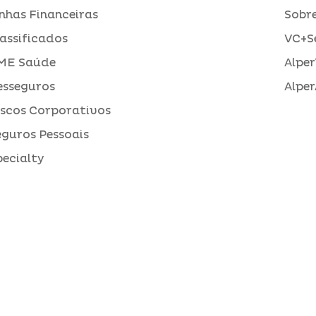
inhas Financeiras
Sobre
assificados
VC+S
ME Saúde
Alper
esseguros
Alper
iscos Corporativos
eguros Pessoais
pecialty