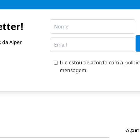
tter!
s da Alper
Li e estou de acordo com a
políti
mensagem
Alper