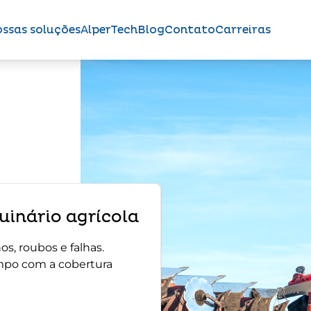
ssas soluções
AlperTech
Blog
Contato
Carreiras
inário agrícola
s, roubos e falhas.
mpo com a cobertura