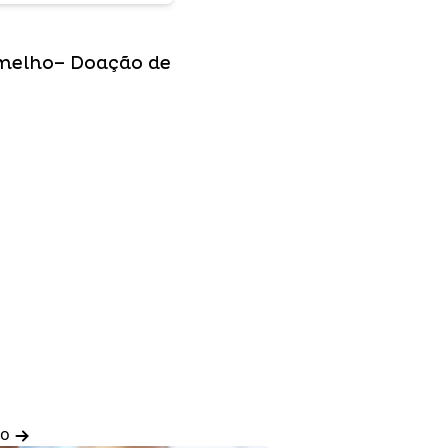
melho– Doação de
do