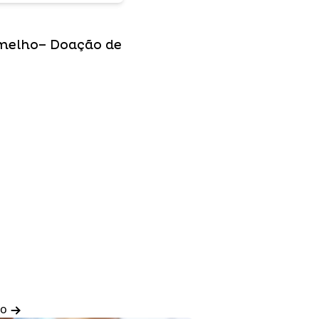
melho– Doação de
do