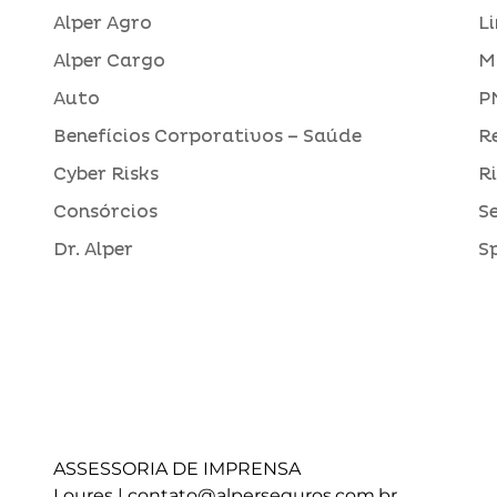
Alper Agro
L
Alper Cargo
M
Auto
P
Benefícios Corporativos – Saúde
R
Cyber Risks
R
Consórcios
S
Dr. Alper
S
ASSESSORIA DE IMPRENSA
Loures |
contato@alperseguros.com.br