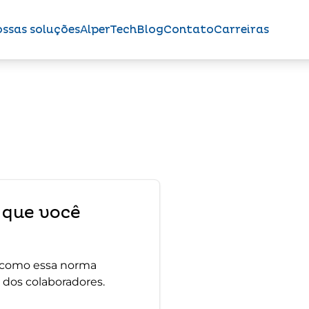
ssas soluções
AlperTech
Blog
Contato
Carreiras
r que você
e como essa norma
 dos colaboradores.