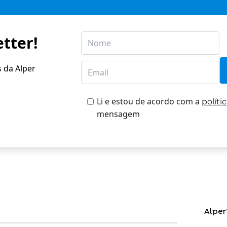
tter!
s da Alper
Li e estou de acordo com a
políti
mensagem
Alper