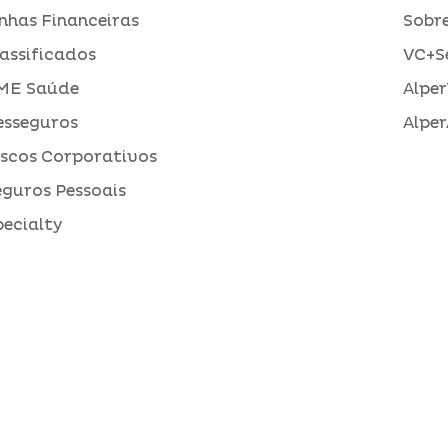
inhas Financeiras
Sobre
assificados
VC+S
ME Saúde
Alper
esseguros
Alper
iscos Corporativos
eguros Pessoais
pecialty