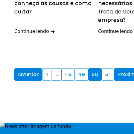
conheça as causas e como
necessários 
evitar
frota de veí
empresa?
Continue lendo
Continue lendo
Anterior
1
…
48
49
50
51
Próxi