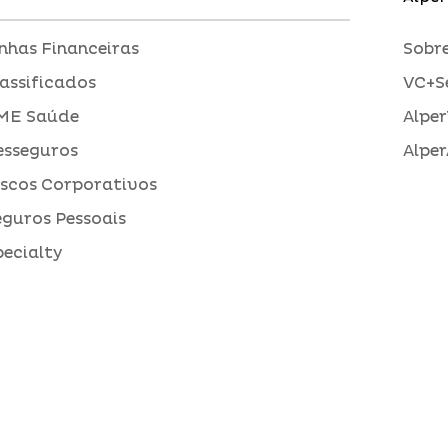
inhas Financeiras
Sobre
assificados
VC+S
ME Saúde
Alper
esseguros
Alper
iscos Corporativos
eguros Pessoais
pecialty