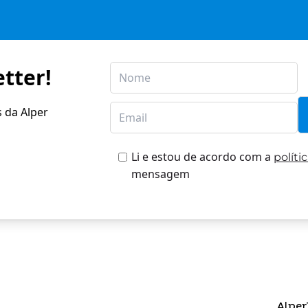
tter!
s da Alper
Li e estou de acordo com a
políti
mensagem
Alper