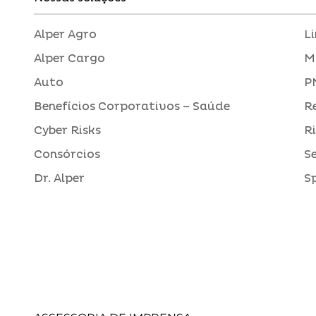
Alper Agro
L
Alper Cargo
M
Auto
P
Benefícios Corporativos – Saúde
R
Cyber Risks
R
Consórcios
S
Dr. Alper
S