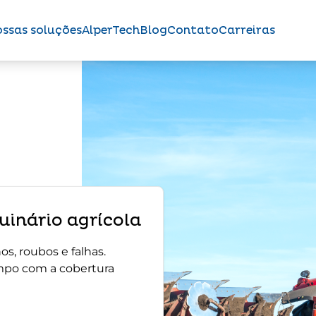
ssas soluções
AlperTech
Blog
Contato
Carreiras
inário agrícola
s, roubos e falhas.
mpo com a cobertura