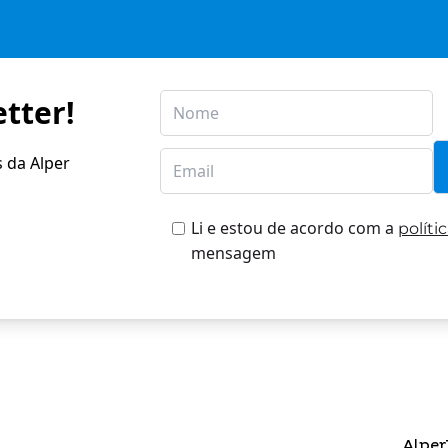
tter!
s da Alper
Li e estou de acordo com a
políti
mensagem
Alper