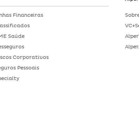
inhas Financeiras
Sobre
assificados
VC+S
ME Saúde
Alper
esseguros
Alper
iscos Corporativos
eguros Pessoais
pecialty