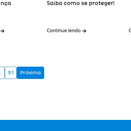
ença
Saiba como se proteger!
Continue lendo
…
51
Próxima