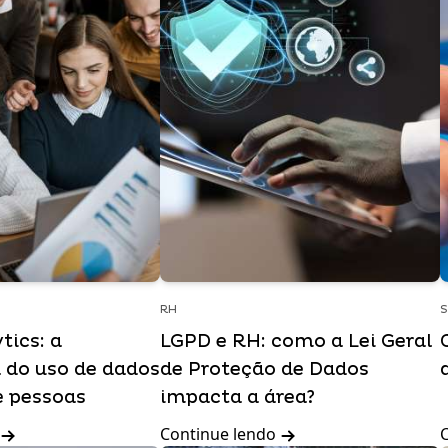
RH
tics: a
LGPD e RH: como a Lei Geral
 do uso de dados
de Proteção de Dados
e pessoas
impacta a área?
Continue lendo