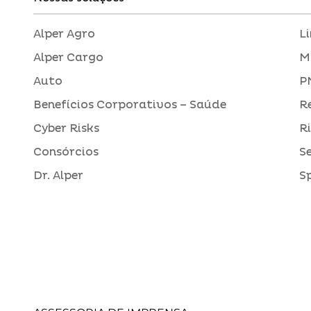
Alper Agro
L
Alper Cargo
M
Auto
P
Benefícios Corporativos – Saúde
R
Cyber Risks
R
Consórcios
S
Dr. Alper
S