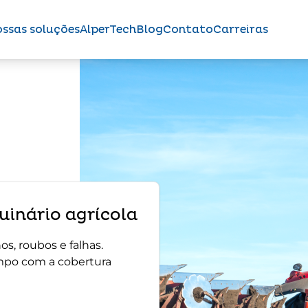
ssas soluções
AlperTech
Blog
Contato
Carreiras
inário agrícola
s, roubos e falhas.
mpo com a cobertura