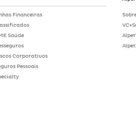
inhas Financeiras
Sobre
assificados
VC+S
ME Saúde
Alper
esseguros
Alper
iscos Corporativos
eguros Pessoais
pecialty