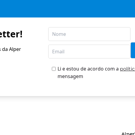
tter!
s da Alper
Li e estou de acordo com a
políti
mensagem
Alper