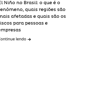
El Niño no Brasil: o que é o
fenômeno, quais regiões são
mais afetadas e quais são os
riscos para pessoas e
empresas
Continue lendo