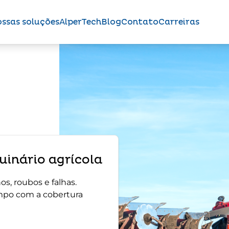
ssas soluções
AlperTech
Blog
Contato
Carreiras
inário agrícola
s, roubos e falhas.
mpo com a cobertura