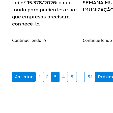
Lei nº 15.378/2026: o que
SEMANA MU
muda para pacientes e por
IMUNIZAÇÃ
que empresas precisam
conhecê-la
Continue lendo
Continue lendo
Anterior
1
2
3
4
5
…
51
Próxi