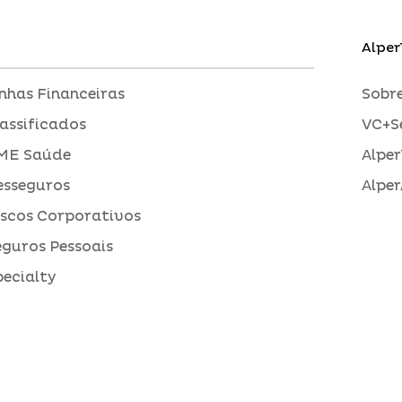
Alper
inhas Financeiras
Sobre
assificados
VC+S
ME Saúde
Alper
esseguros
Alper
iscos Corporativos
eguros Pessoais
pecialty