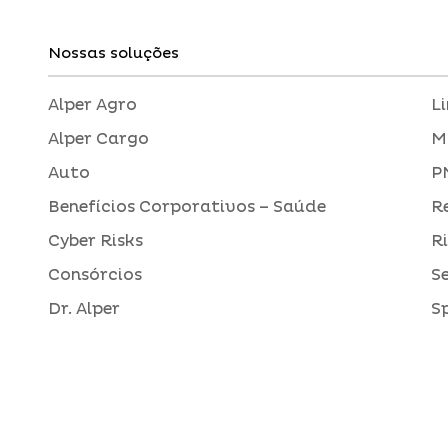
Nossas soluções
Alper Agro
L
Alper Cargo
M
Auto
P
Benefícios Corporativos – Saúde
R
Cyber Risks
R
Consórcios
S
Dr. Alper
S