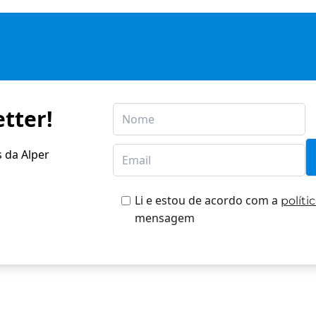
tter!
s da Alper
Li e estou de acordo com a
políti
mensagem