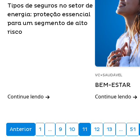
Tipos de seguros no setor de
energia: proteção essencial
para um segmento de alto
risco
VC+SAUDÁVEL
BEM-ESTAR
Continue lendo
Continue lendo
Anterior
1
…
9
10
11
12
13
…
51