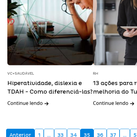
VC+SAUDÁVEL
RH
Hiperatividade, dislexia e
13 ações para 
TDAH - Como diferenciá-las?
melhoria do T
Continue lendo
Continue lendo
Anterior
1
…
33
34
35
36
37
…
5