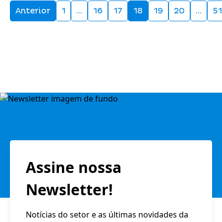
Anterior
1
…
16
17
18
19
20
…
51
Assine nossa
Newsletter!
Notícias do setor e as últimas novidades da