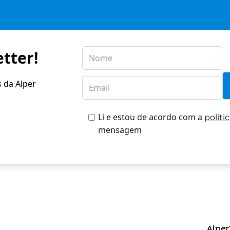
tter!
s da Alper
Li e estou de acordo com a
políti
mensagem
Alper