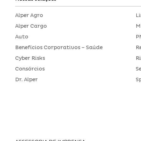
Alper Agro
L
Alper Cargo
M
Auto
P
Benefícios Corporativos – Saúde
R
Cyber Risks
R
Consórcios
S
Dr. Alper
S