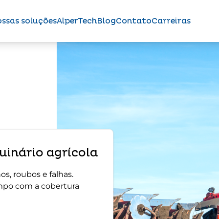
ssas soluções
AlperTech
Blog
Contato
Carreiras
inário agrícola
s, roubos e falhas.
mpo com a cobertura