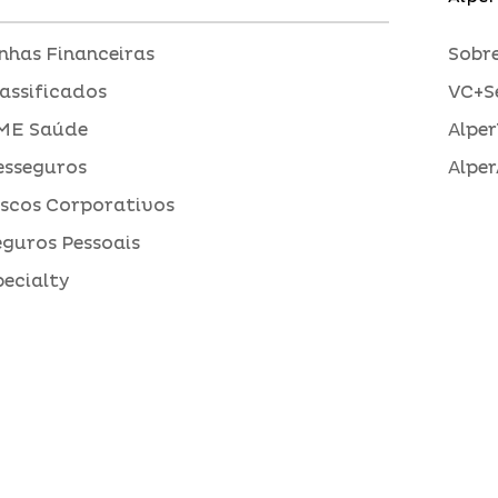
inhas Financeiras
Sobre
assificados
VC+S
ME Saúde
Alper
esseguros
Alper
iscos Corporativos
eguros Pessoais
pecialty