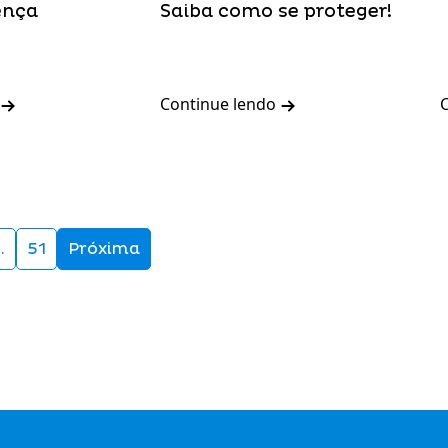
ença
Saiba como se proteger!
Continue lendo
…
51
Próxima