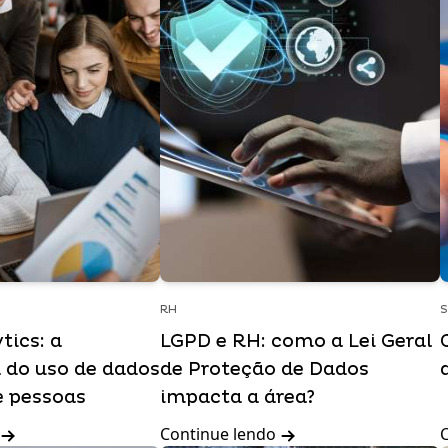
RH
tics: a
LGPD e RH: como a Lei Geral
 do uso de dados
de Proteção de Dados
e pessoas
impacta a área?
Continue lendo