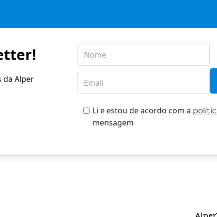
tter!
s da Alper
Li e estou de acordo com a
políti
mensagem
Alper