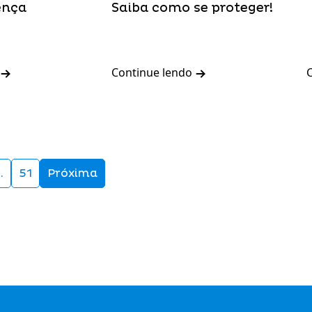
ença
Saiba como se proteger!
Continue lendo
…
51
Próxima