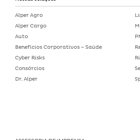
Alper Agro
L
Alper Cargo
M
Auto
P
Benefícios Corporativos – Saúde
R
Cyber Risks
R
Consórcios
S
Dr. Alper
S