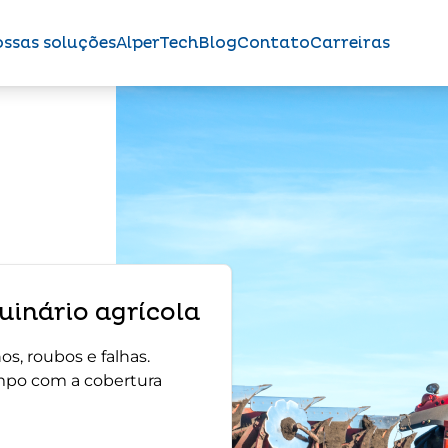
ssas soluções
AlperTech
Blog
Contato
Carreiras
inário agrícola
s, roubos e falhas.
mpo com a cobertura