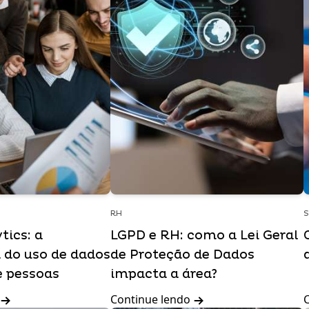
RH
tics: a
LGPD e RH: como a Lei Geral
 do uso de dados
de Proteção de Dados
e pessoas
impacta a área?
Continue lendo