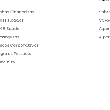
inhas Financeiras
Sobre
assificados
VC+S
ME Saúde
Alper
esseguros
Alper
iscos Corporativos
eguros Pessoais
pecialty