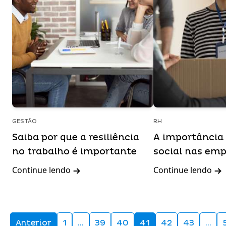
GESTÃO
RH
Saiba por que a resiliência
A importância 
no trabalho é importante
social nas em
Continue lendo
Continue lendo
Anterior
1
…
39
40
41
42
43
…