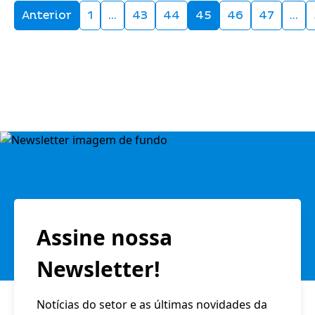
Anterior
1
…
43
44
45
46
47
…
Assine nossa
Newsletter!
Notícias do setor e as últimas novidades da