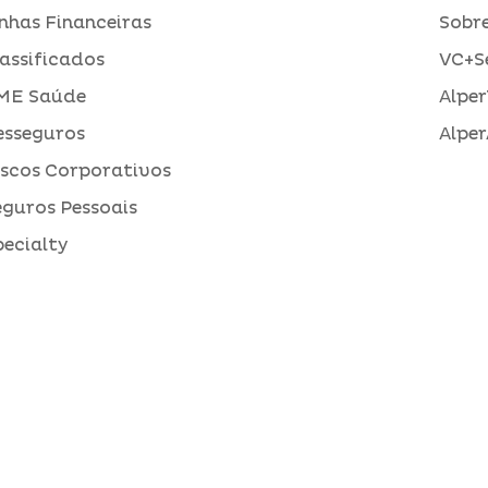
inhas Financeiras
Sobre
assificados
VC+S
ME Saúde
Alper
esseguros
Alper
iscos Corporativos
eguros Pessoais
pecialty