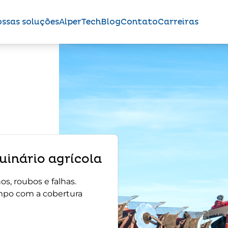
ssas soluções
AlperTech
Blog
Contato
Carreiras
inário agrícola
s, roubos e falhas.
mpo com a cobertura