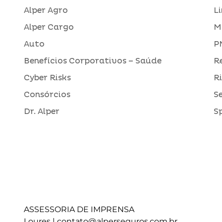
Alper Agro
L
Alper Cargo
M
Auto
P
Benefícios Corporativos – Saúde
R
Cyber Risks
R
Consórcios
S
Dr. Alper
S
ASSESSORIA DE IMPRENSA
Loures |
contato@alperseguros.com.br