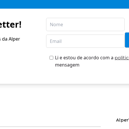
tter!
s da Alper
Li e estou de acordo com a
políti
mensagem
Alper