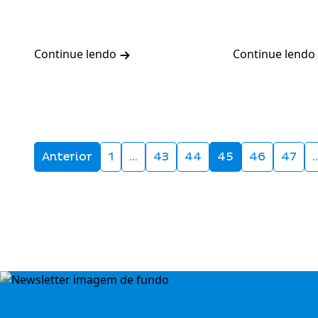
Continue lendo
Continue lendo
Anterior
1
…
43
44
45
46
47