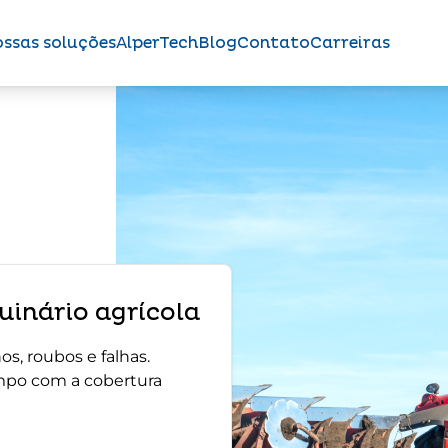
ssas soluções
AlperTech
Blog
Contato
Carreiras
inário agrícola
s, roubos e falhas.
mpo com a cobertura