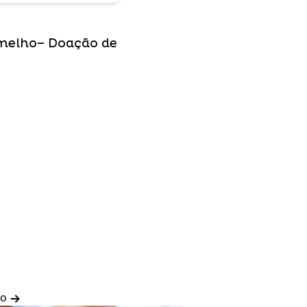
melho– Doação de
do