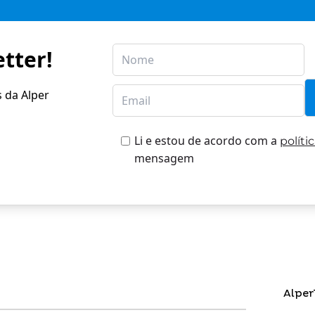
tter!
s da Alper
Li e estou de acordo com a
políti
mensagem
Alper