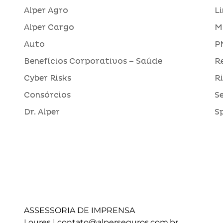
Alper Agro
L
Alper Cargo
M
Auto
P
Benefícios Corporativos – Saúde
R
Cyber Risks
R
Consórcios
S
Dr. Alper
S
ASSESSORIA DE IMPRENSA
Loures |
contato@alperseguros.com.br