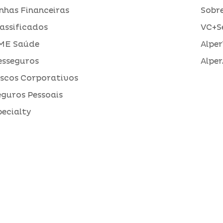
inhas Financeiras
Sobre
assificados
VC+S
ME Saúde
Alper
esseguros
Alper
iscos Corporativos
eguros Pessoais
pecialty