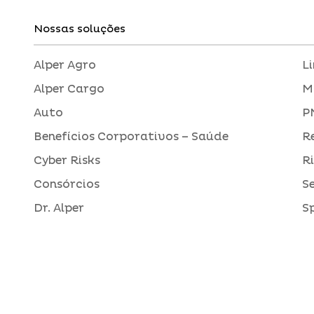
Nossas soluções
Alper Agro
L
Alper Cargo
M
Auto
P
Benefícios Corporativos – Saúde
R
Cyber Risks
R
Consórcios
S
Dr. Alper
S