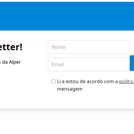
tter!
s da Alper
Li e estou de acordo com a
políti
mensagem