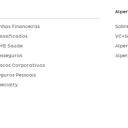
Alper
inhas Financeiras
Sobre
assificados
VC+S
ME Saúde
Alper
esseguros
Alper
iscos Corporativos
eguros Pessoais
pecialty