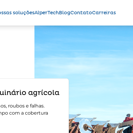
ssas soluções
AlperTech
Blog
Contato
Carreiras
inário agrícola
s, roubos e falhas.
mpo com a cobertura