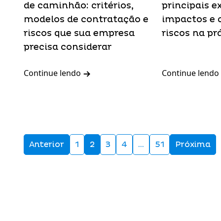
de caminhão: critérios,
principais e
modelos de contratação e
impactos e 
riscos que sua empresa
riscos na pr
precisa considerar
Continue lendo
Continue lendo
Anterior
1
2
3
4
…
51
Próxima