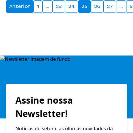
Anterior
1
…
23
24
25
26
27
…
5
Assine nossa
Newsletter!
Notícias do setor e as últimas novidades da