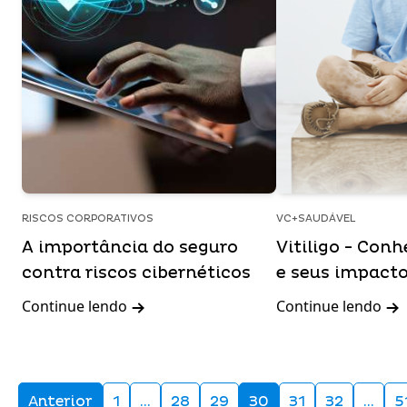
RISCOS CORPORATIVOS
VC+SAUDÁVEL
A importância do seguro
Vitiligo - Con
contra riscos cibernéticos
e seus impact
Continue lendo
Continue lendo
Anterior
1
…
28
29
30
31
32
…
5