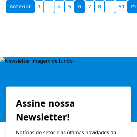
Anterior
1
…
4
5
6
7
8
…
51
P
Assine nossa
Newsletter!
Notícias do setor e as últimas novidades da