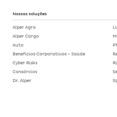
Nossas soluções
Alper Agro
L
Alper Cargo
M
Auto
P
Benefícios Corporativos – Saúde
R
Cyber Risks
R
Consórcios
S
Dr. Alper
S