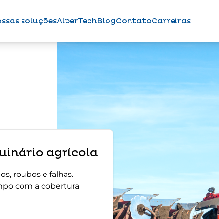
ssas soluções
AlperTech
Blog
Contato
Carreiras
inário agrícola
s, roubos e falhas.
mpo com a cobertura