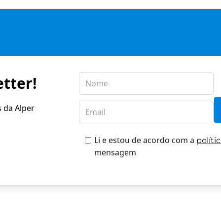
tter!
s da Alper
Li e estou de acordo com a
políti
mensagem