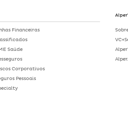
Alper
inhas Financeiras
Sobre
assificados
VC+S
ME Saúde
Alper
esseguros
Alper
iscos Corporativos
eguros Pessoais
pecialty