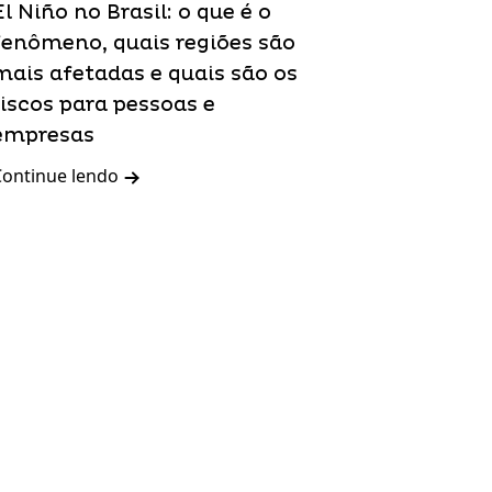
El Niño no Brasil: o que é o
fenômeno, quais regiões são
mais afetadas e quais são os
riscos para pessoas e
empresas
Continue lendo