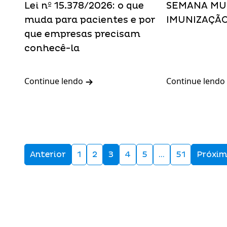
Lei nº 15.378/2026: o que
SEMANA MU
muda para pacientes e por
IMUNIZAÇÃ
que empresas precisam
conhecê-la
Continue lendo
Continue lendo
Anterior
1
2
3
4
5
…
51
Próxi