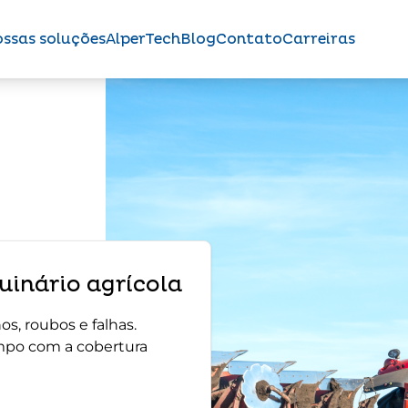
ssas soluções
AlperTech
Blog
Contato
Carreiras
inário agrícola
s, roubos e falhas.
mpo com a cobertura