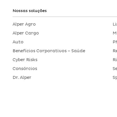
Nossas soluções
Alper Agro
L
Alper Cargo
M
Auto
P
Benefícios Corporativos – Saúde
R
Cyber Risks
R
Consórcios
S
Dr. Alper
S