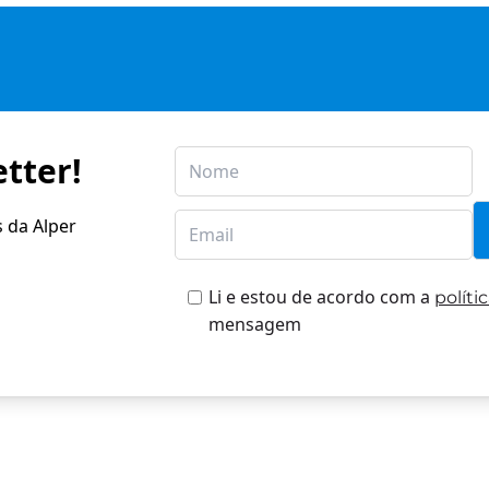
tter!
s da Alper
Li e estou de acordo com a
políti
mensagem