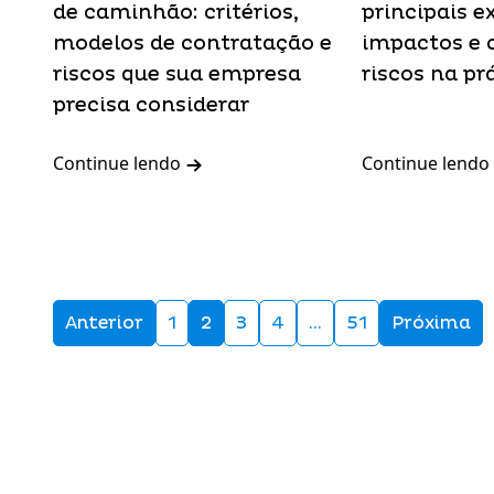
de caminhão: critérios,
principais e
modelos de contratação e
impactos e 
riscos que sua empresa
riscos na pr
precisa considerar
Continue lendo
Continue lendo
Anterior
1
2
3
4
…
51
Próxima