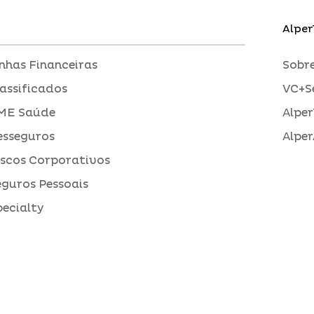
Alper
inhas Financeiras
Sobre
assificados
VC+S
ME Saúde
Alper
esseguros
Alper
iscos Corporativos
eguros Pessoais
pecialty