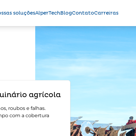
ssas soluções
AlperTech
Blog
Contato
Carreiras
inário agrícola
s, roubos e falhas.
mpo com a cobertura