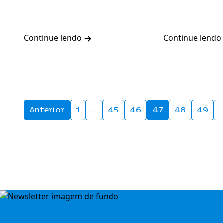
Continue lendo
Continue lendo
Anterior
1
…
45
46
47
48
49