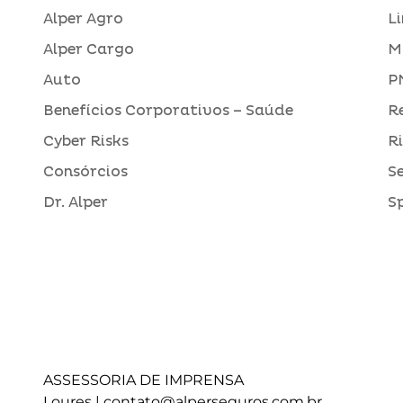
Alper Agro
L
Alper Cargo
M
Auto
P
Benefícios Corporativos – Saúde
R
Cyber Risks
R
Consórcios
S
Dr. Alper
S
ASSESSORIA DE IMPRENSA
Loures |
contato@alperseguros.com.br