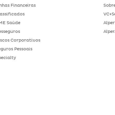
inhas Financeiras
Sobre
assificados
VC+S
ME Saúde
Alper
esseguros
Alper
iscos Corporativos
eguros Pessoais
pecialty