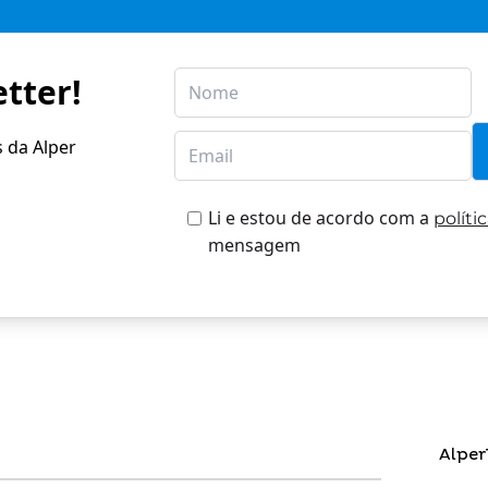
tter!
s da Alper
Li e estou de acordo com a
políti
mensagem
Alper