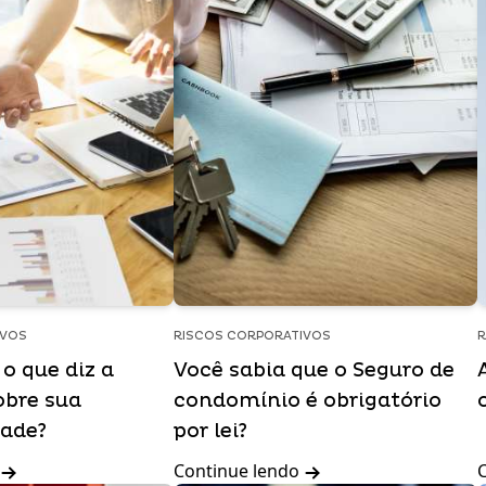
IVOS
RISCOS CORPORATIVOS
R
o que diz a
Você sabia que o Seguro de
obre sua
condomínio é obrigatório
dade?
por lei?
Continue lendo