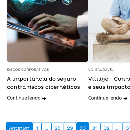
RISCOS CORPORATIVOS
VC+SAUDÁVEL
A importância do seguro
Vitiligo - Con
contra riscos cibernéticos
e seus impact
Continue lendo
Continue lendo
Anterior
1
…
28
29
30
31
32
…
5